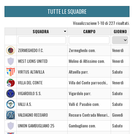
TUTTE LE SQUADRE
Visualizzazione 1-10 di 227 risultati.
SQUADRA
CAMPO
GIORNO
ZERMEGHEDO F.C.
Zermeghedo com.
Venerdì
WEST LIONS UNITED
Molino di Altissimo com.
Venerdì
VIRTUS ALTAVILLA
Altavilla parr.
Sabato
VILLA DEL CONTE
Villa del Conte parrocchiale
Venerdì
VIGARDOLO S.S.
Vigardolo parr.
Sabato
VALLI A.S.
Valli d. Pasubio com.
Sabato
VALDAGNO RECOARO
Recoaro Contrada Menarini
Giovedì
UNION GAMBUGLIANO 25
Gambugliano com.
Sabato