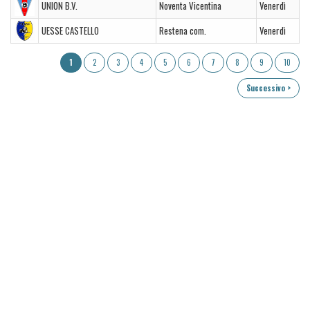
UNION B.V.
Noventa Vicentina
Venerdì
UESSE CASTELLO
Restena com.
Venerdì
1
2
3
4
5
6
7
8
9
10
Successivo >