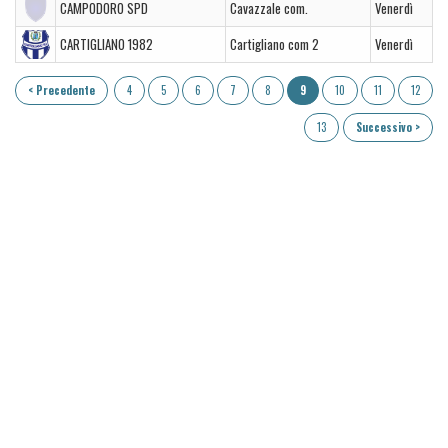
CAMPODORO SPD
Cavazzale com.
Venerdì
CARTIGLIANO 1982
Cartigliano com 2
Venerdì
< Precedente
4
5
6
7
8
9
10
11
12
13
Successivo >