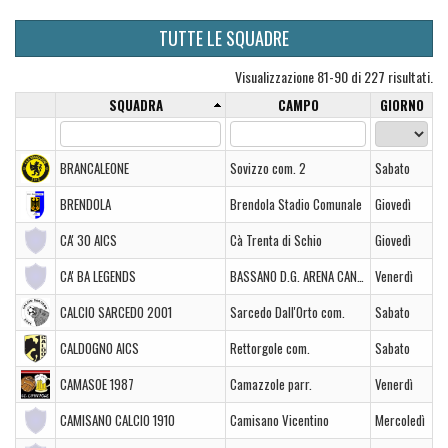
TUTTE LE SQUADRE
Visualizzazione 81-90 di 227 risultati.
SQUADRA
CAMPO
GIORNO
BRANCALEONE
Sovizzo com. 2
Sabato
BRENDOLA
Brendola Stadio Comunale
Giovedì
CA' 30 AICS
Cà Trenta di Schio
Giovedì
CA' BA LEGENDS
BASSANO D.G. ARENA CANEVA
Venerdì
CALCIO SARCEDO 2001
Sarcedo Dall'Orto com.
Sabato
CALDOGNO AICS
Rettorgole com.
Sabato
CAMASOE 1987
Camazzole parr.
Venerdì
CAMISANO CALCIO 1910
Camisano Vicentino
Mercoledì