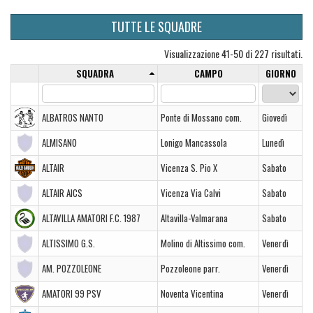
TUTTE LE SQUADRE
Visualizzazione 41-50 di 227 risultati.
SQUADRA
CAMPO
GIORNO
ALBATROS NANTO
Ponte di Mossano com.
Giovedì
ALMISANO
Lonigo Mancassola
Lunedì
ALTAIR
Vicenza S. Pio X
Sabato
ALTAIR AICS
Vicenza Via Calvi
Sabato
ALTAVILLA AMATORI F.C. 1987
Altavilla-Valmarana
Sabato
ALTISSIMO G.S.
Molino di Altissimo com.
Venerdì
AM. POZZOLEONE
Pozzoleone parr.
Venerdì
AMATORI 99 PSV
Noventa Vicentina
Venerdì