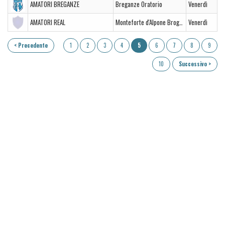
AMATORI BREGANZE
Breganze Oratorio
Venerdì
AMATORI REAL
Monteforte d'Alpone Brognoligo
Venerdì
< Precedente
1
2
3
4
5
6
7
8
9
10
Successivo >