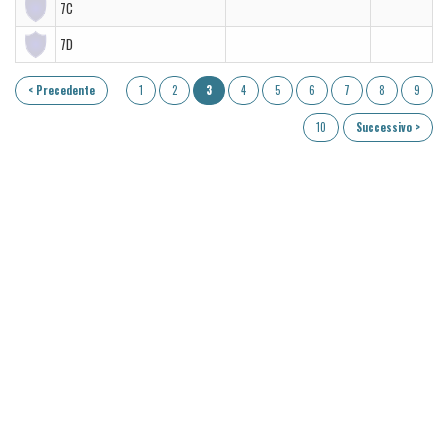
7C
7D
< Precedente
1
2
3
4
5
6
7
8
9
10
Successivo >