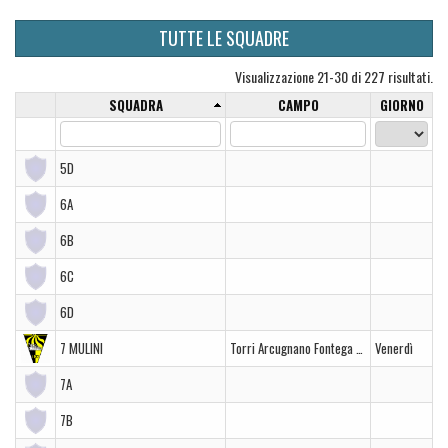
TUTTE LE SQUADRE
Visualizzazione 21-30 di 227 risultati.
SQUADRA
CAMPO
GIORNO
5D
6A
6B
6C
6D
7 MULINI
Torri Arcugnano Fontega com.
Venerdì
7A
7B