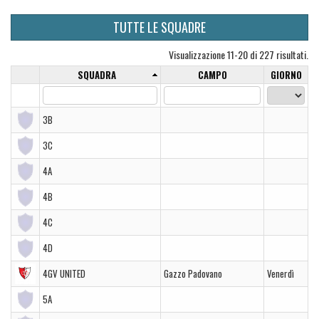
TUTTE LE SQUADRE
Visualizzazione 11-20 di 227 risultati.
SQUADRA
CAMPO
GIORNO
3B
3C
4A
4B
4C
4D
4GV UNITED
Gazzo Padovano
Venerdì
5A