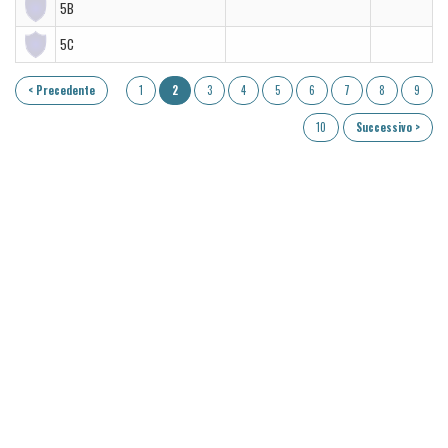
5B
5C
< Precedente
1
2
3
4
5
6
7
8
9
10
Successivo >