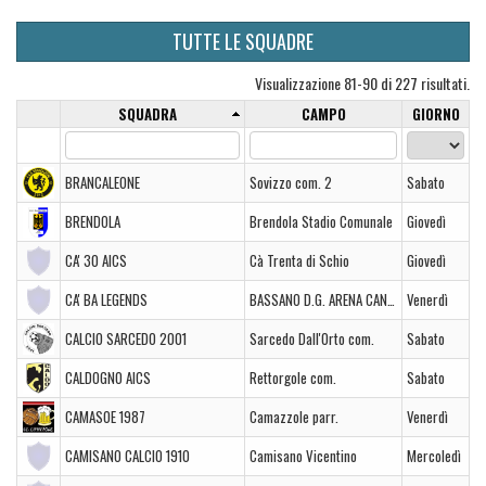
TUTTE LE SQUADRE
Visualizzazione 81-90 di 227 risultati.
SQUADRA
CAMPO
GIORNO
BRANCALEONE
Sovizzo com. 2
Sabato
BRENDOLA
Brendola Stadio Comunale
Giovedì
CA' 30 AICS
Cà Trenta di Schio
Giovedì
CA' BA LEGENDS
BASSANO D.G. ARENA CANEVA
Venerdì
CALCIO SARCEDO 2001
Sarcedo Dall'Orto com.
Sabato
CALDOGNO AICS
Rettorgole com.
Sabato
CAMASOE 1987
Camazzole parr.
Venerdì
CAMISANO CALCIO 1910
Camisano Vicentino
Mercoledì