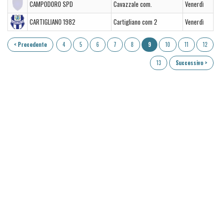
CAMPODORO SPD
Cavazzale com.
Venerdì
CARTIGLIANO 1982
Cartigliano com 2
Venerdì
< Precedente
4
5
6
7
8
9
10
11
12
13
Successivo >