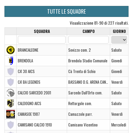
TUTTE LE SQUADRE
Visualizzazione 81-90 di 227 risultati.
SQUADRA
CAMPO
GIORNO
BRANCALEONE
Sovizzo com. 2
Sabato
BRENDOLA
Brendola Stadio Comunale
Giovedì
CA' 30 AICS
Cà Trenta di Schio
Giovedì
CA' BA LEGENDS
BASSANO D.G. ARENA CANEVA
Venerdì
CALCIO SARCEDO 2001
Sarcedo Dall'Orto com.
Sabato
CALDOGNO AICS
Rettorgole com.
Sabato
CAMASOE 1987
Camazzole parr.
Venerdì
CAMISANO CALCIO 1910
Camisano Vicentino
Mercoledì