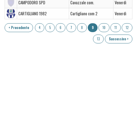
CAMPODORO SPD
Cavazzale com.
Venerdì
CARTIGLIANO 1982
Cartigliano com 2
Venerdì
< Precedente
4
5
6
7
8
9
10
11
12
13
Successivo >