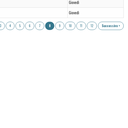
Giovedì
Giovedì
3
4
5
6
7
8
9
10
11
12
Successivo >