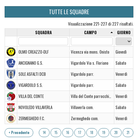
TUTTE LE SQUADRE
Visualizzazione 221-227 di 227 risultati.
SQUADRA
CAMPO
GIORNO
OLMO CREAZZO-DLF
Vicenza via mons. Onisto
Giovedì
ANCIGNANO G.S.
Vigardolo Via s. Floriano
Sabato
SOLE ASFALTI DCB
Vigardolo parr.
Venerdì
VIGARDOLO S.S.
Vigardolo parr.
Sabato
VILLA DEL CONTE
Villa del Conte parrocchiale
Venerdì
NOVOLEDO VILLAVERLA
Villaverla com.
Sabato
ZERMEGHEDO F.C.
Zermeghedo com.
Venerdì
< Precedente
14
15
16
17
18
19
20
21