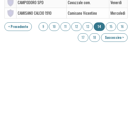
CAMPODORO SPD
Cavazzale com.
Venerdì
CAMISANO CALCIO 1910
Camisano Vicentino
Mercoledì
< Precedente
9
10
11
12
13
14
15
16
17
18
Successivo >