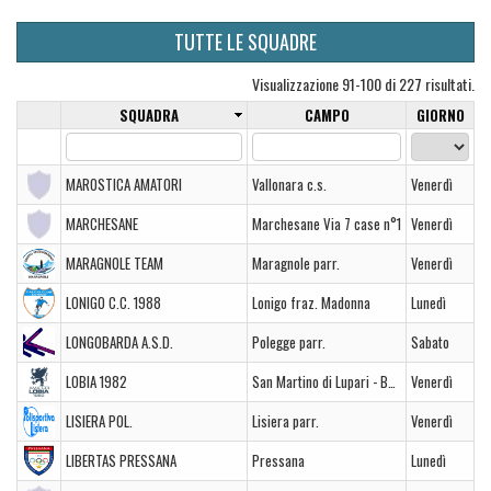
TUTTE LE SQUADRE
Visualizzazione 91-100 di 227 risultati.
SQUADRA
CAMPO
GIORNO
MAROSTICA AMATORI
Vallonara c.s.
Venerdì
MARCHESANE
Marchesane Via 7 case n°1
Venerdì
MARAGNOLE TEAM
Maragnole parr.
Venerdì
LONIGO C.C. 1988
Lonigo fraz. Madonna
Lunedì
LONGOBARDA A.S.D.
Polegge parr.
Sabato
LOBIA 1982
San Martino di Lupari - Borghetto
Venerdì
LISIERA POL.
Lisiera parr.
Venerdì
LIBERTAS PRESSANA
Pressana
Lunedì