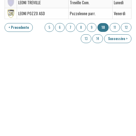
LEONI TREVILLE
Treville Com.
Lunedì
LEONI POZZO ASD
Pozzoleone parr.
Venerdì
< Precedente
5
6
7
8
9
10
11
12
13
14
Successivo >