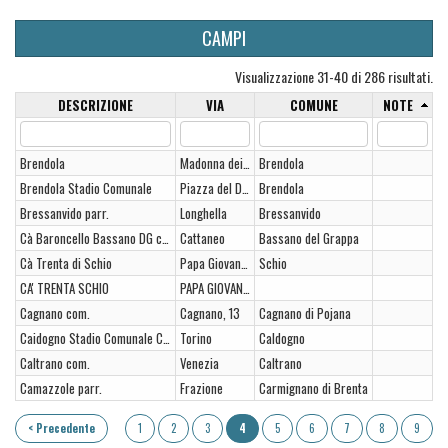
CAMPI
Visualizzazione 31-40 di 286 risultati.
DESCRIZIONE
VIA
COMUNE
NOTE
Brendola
Madonna dei Prati
Brendola
Brendola Stadio Comunale
Piazza del Donatore
Brendola
Bressanvido parr.
Longhella
Bressanvido
Cà Baroncello Bassano DG com.
Cattaneo
Bassano del Grappa
Cà Trenta di Schio
Papa Giovanni XXIII
Schio
CA' TRENTA SCHIO
PAPA GIOVANNI XXXIII
Cagnano com.
Cagnano, 13
Cagnano di Pojana
Caidogno Stadio Comunale Campo 2 Sintetico
Torino
Caldogno
Caltrano com.
Venezia
Caltrano
Camazzole parr.
Frazione
Carmignano di Brenta
< Precedente
1
2
3
4
5
6
7
8
9