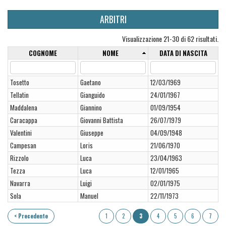
ARBITRI
Visualizzazione 21-30 di 62 risultati.
COGNOME
NOME
DATA DI NASCITA
Tosetto
Gaetano
12/03/1969
Tellatin
Gianguido
24/01/1967
Maddalena
Giannino
01/09/1954
Caracappa
Giovanni Battista
26/07/1979
Valentini
Giuseppe
04/09/1948
Campesan
Loris
21/06/1970
Rizzolo
Luca
23/04/1963
Tezza
Luca
12/01/1965
Navarra
Luigi
02/01/1975
Sola
Manuel
22/11/1973
< Precedente
1
2
3
4
5
6
7