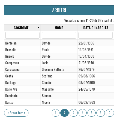
ARBITRI
Visualizzazione 11-20 di 62 risultati.
COGNOME
NOME
DATA DI NASCITA
Bortolan
Davide
22/01/1966
Bresolin
Paolo
12/03/1971
Busolo
Davide
19/04/1988
Campesan
Loris
21/06/1970
Caracappa
Giovanni Battista
26/07/1979
Costa
Stefano
09/08/1966
Dal Lago
Claudio
09/07/1960
Dalle Ave
Massimo
24/05/1970
Daminato
Simone
Danzo
Nicola
06/02/1969
< Precedente
1
2
3
4
5
6
7